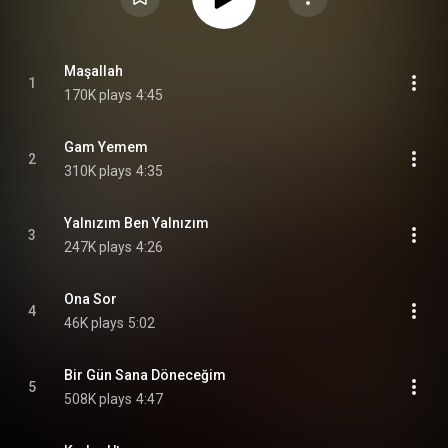
Maşallah
1
170K plays
4:45
Gam Yemem
2
310K plays
4:35
Yalnızım Ben Yalnızım
3
247K plays
4:26
Ona Sor
4
46K plays
5:02
Bir Gün Sana Döneceğim
5
508K plays
4:47