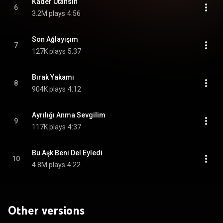
Kader Utansın
6
3.2M plays
4:56
Son Ağlayışım
7
127K plays
5:37
Bırak Yakamı
8
904K plays
4:12
Ayrılığı Anma Sevgilim
9
117K plays
4:37
Bu Aşk Beni Del Eyledi
10
4.8M plays
4:22
Other versions