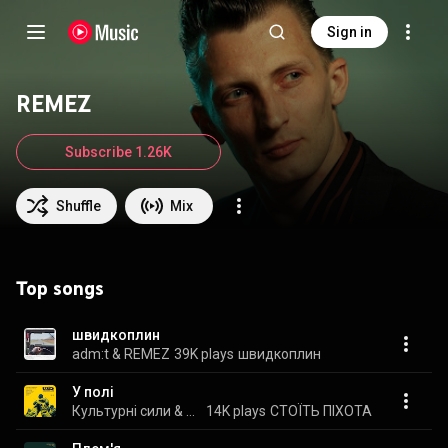
Sign in
REMEZ
Subscribe 1.26K
Shuffle
Mix
Top songs
швидкоплин
adm:t & REMEZ
39K plays
швидкоплин
У полі
Культурні сили & REMEZ
14K plays
СТОЇТЬ ПІХОТА