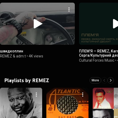
швидкоплин
ПЛЕМ'Я — REMEZ, Kar
Сєрга/Культурний де
REMEZ & adm:t
•
4K views
Cultural Forces Music
•
Playlists by REMEZ
More