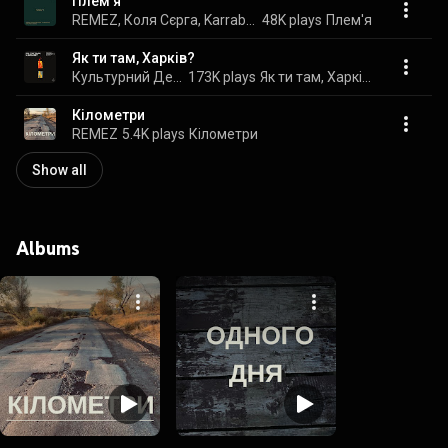
Плем'я
REMEZ, Коля Сєрга, Karrabuss, and Культурний Десант
48K plays
Плем'я
Як ти там, Харків?
Культурний Десант & REMEZ
173K plays
Як ти там, Харків?
Кілометри
REMEZ
5.4K plays
Кілометри
Show all
Albums