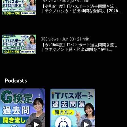
143 views
 • 
5d ago
 • 
40 min
【令和6年度】ITパスポート過去問聞き流し
｜テクノロジ系・頻出45問を全解説【2026
年試験対応】
338 views
 • 
Jun 30
 • 
21 min
【令和6年度】ITパスポート過去問聞き流し
｜マネジメント系・頻出20問を全解説
【2026年試験対応】
Podcasts