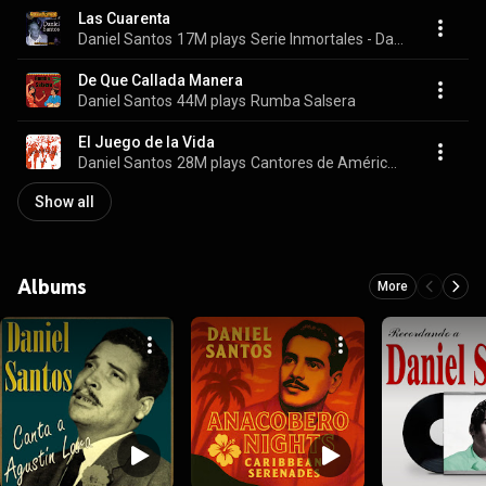
Las Cuarenta
Daniel Santos
17M plays
Serie Inmortales - Daniel Santos Y Sus Amigos
De Que Callada Manera
Daniel Santos
44M plays
Rumba Salsera
El Juego de la Vida
Daniel Santos
28M plays
Cantores de América Latina Vol. 8
Show all
Albums
More