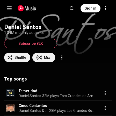
Sign in
Daniel Santos
1.34M monthly audience
Subscribe 82K
Shuffle
Mix
Top songs
Temeridad
Daniel Santos
32M plays
Tres Grandes de América
Cinco Centavitos
Daniel Santos & Julio Jaramillo
28M plays
Los Grandes Bohemios