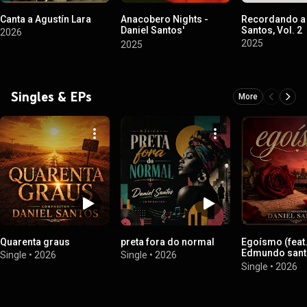
Canta a Agustín Lara
Anacobero Nights -
Recordando a 
Daniel Santos'
Santos, Vol. 2
2026
Caribbean Serenades
2025
2025
Singles & EPs
More
Quarenta graus
preta fora do normal
Egoísmo (feat
Edmundo sant
Single
•
2026
Single
•
2026
almeida)
Single
•
2026