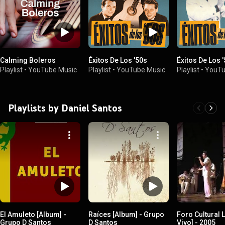
Calming Boleros
Éxitos De Los '50s
Éxitos De Los 
Playlist
•
YouTube Music
Playlist
•
YouTube Music
Playlist
•
YouTu
Playlists by Daniel Santos
El Amuleto [Album] -
Raíces [Album] - Grupo
Foro Cultural L
Grupo D Santos
D Santos
Vivo] - 2005